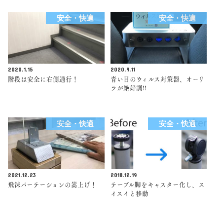
安全・快適
安全・快適
2020.1.15
2020.9.11
階段は安全に右側通行！
青い目のウィルス対策器、オーリ
ラが絶好調!!
安全・快適
安全・快適
2021.12.23
2018.12.19
飛沫パーテーションの嵩上げ！
テーブル脚をキャスター化し、ス
イスイと移動