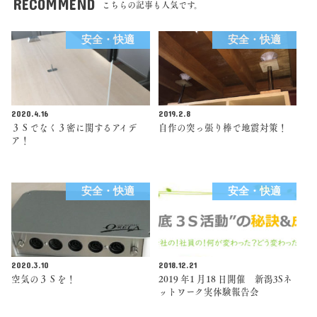
RECOMMEND
こちらの記事も人気です。
安全・快適
安全・快適
2020.4.16
2019.2.8
３Ｓでなく３密に関するアイデ
自作の突っ張り棒で地震対策！
ア！
安全・快適
安全・快適
2020.3.10
2018.12.21
空気の３Ｓを！
2019 年1 月18 日開催 新潟3Sネ
ットワーク実体験報告会