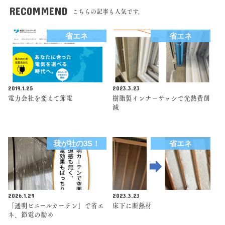
RECOMMEND
こちらの記事も人気です。
省エネ
省エネ
2019.1.25
2023.3.23
電力会社を変えて節電
樹脂製インナーサッシで光熱費削
減
我が社の3S！
省エネ
2026.1.29
2023.3.23
「透明ビニールカーテン」で省エ
床下に断熱材
ネ、節電の勧め