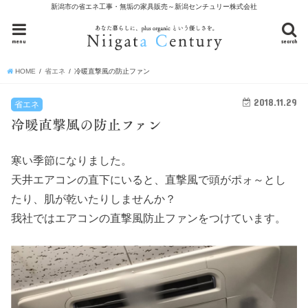
新潟市の省エネ工事・無垢の家具販売～新潟センチュリー株式会社
menu
search
HOME
省エネ
冷暖直撃風の防止ファン
2018.11.29
省エネ
冷暖直撃風の防止ファン
寒い季節になりました。
天井エアコンの直下にいると、直撃風で頭がポォ～とし
たり、肌が乾いたりしませんか？
我社ではエアコンの直撃風防止ファンをつけています。