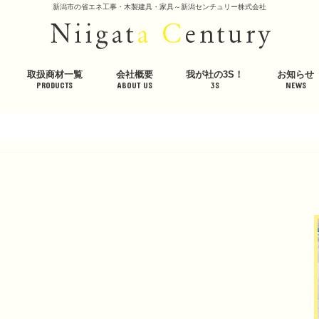
新潟市の省エネ工事・木製建具・家具～新潟センチュリー株式会社
取扱商材一覧
会社概要
我が社の3S！
お知らせ
PRODUCTS
ABOUT US
3S
NEWS
冷暖房システム＞
エアコンクリーニング・入替・節電＞
企業の省エネ＞
屋根・道路の融雪＞
木製建具・家具＞
遮熱材・断熱材＞
美容・健康＞
会社概要
代表挨拶
社員紹介
採用情報
公的取組
社内取組
体感スペース・体感ハウス
環境への取り組み
プライバシーポリシー
輻射式冷暖房システム
床放射 省エネ床暖房システ
床放射 高効率温水式床暖房
エアコン専門店「エアフレ
エアコン入替・クリーニン
室外機を遮熱ガードし節電
企業の省エネダイジェスト
電力会社切替で節電
照明のコスト削減
強アルカリイオン電解水「Z
屋根・道路の融雪ダイジェ
ロードヒーティング
屋根融雪
ワンニャンシルエットドア
木製建具・家具
木製建具・家具の施工事例
羊毛断熱材ウールブレス
高性能遮熱断熱シート
羊まくら 素肌呼吸
ワンニャンベッド素肌呼吸
美容ケアマット「シルクゥ
高質マイナスイオン・低濃
エアコン抗菌フィルター
ホームアロマサウナ
インフォメ
イベント情
ブログ
メディア掲
潟」
エアコン見守り隊
ー」生成機 ZKシリーズ
生器
Luxe・Spa（リュクス・ス