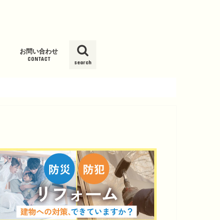
お問い合わせ
CONTACT
search
ム
ッシュ新
グサービス
Kウォータ
スト
ール」
度オゾン発
ーション
報
載履歴
パ）