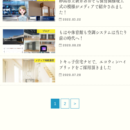
妙高市立新井あおぞら保育園様竣工
式の模様がメディアで紹介されまし
た！
2022.03.22
もはや体育館も空調システムは当たり
ブログ
前の時代へ！
2020.08.28
トキっ子住宅ナビで、エコウィンハイ
メディア掲載履歴
ブリッドをご採用頂きました
2020.07.28
1
2
>