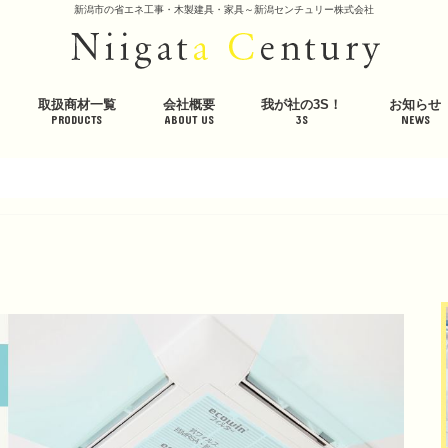
新潟市の省エネ工事・木製建具・家具～新潟センチュリー株式会社
取扱商材一覧
会社概要
我が社の3S！
お知らせ
PRODUCTS
ABOUT US
3S
NEWS
冷暖房システム＞
エアコンクリーニング・入替・節電＞
企業の省エネ＞
屋根・道路の融雪＞
木製建具・家具＞
遮熱材・断熱材＞
美容・健康＞
会社概要
代表挨拶
社員紹介
採用情報
公的取組
社内取組
体感スペース・体感ハウス
環境への取り組み
プライバシーポリシー
輻射式冷暖房システム
床放射 省エネ床暖房システ
床放射 高効率温水式床暖房
エアコン専門店「エアフレ
エアコン入替・クリーニン
室外機を遮熱ガードし節電
企業の省エネダイジェスト
電力会社切替で節電
照明のコスト削減
強アルカリイオン電解水「Z
屋根・道路の融雪ダイジェ
ロードヒーティング
屋根融雪
ワンニャンシルエットドア
木製建具・家具
木製建具・家具の施工事例
羊毛断熱材ウールブレス
高性能遮熱断熱シート
羊まくら 素肌呼吸
ワンニャンベッド素肌呼吸
美容ケアマット「シルクゥ
高質マイナスイオン・低濃
エアコン抗菌フィルター
ホームアロマサウナ
インフォメ
イベント情
ブログ
メディア掲
潟」
エアコン見守り隊
ー」生成機 ZKシリーズ
生器
Luxe・Spa（リュクス・ス