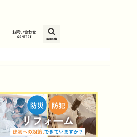
お問い合わせ
CONTACT
search
ム
ッシュ新
グサービス
Kウォータ
スト
ール」
度オゾン発
ーション
報
載履歴
パ）