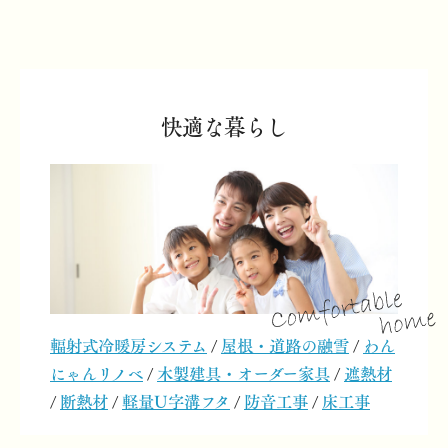
快適な暮らし
輻射式冷暖房システム
/
屋根・道路の融雪
/
わん
にゃんリノベ
/
木製建具・オーダー家具
/
遮熱材
/
断熱材
/
軽量U字溝フタ
/
防音工事
/
床工事