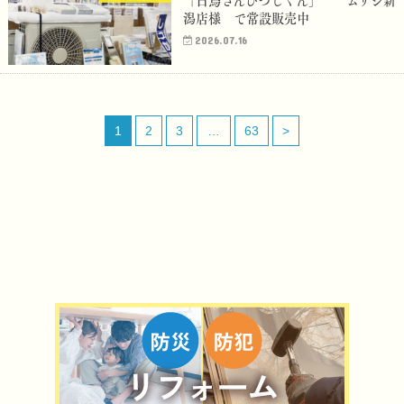
「白鳥さんひつじくん」 ムサシ新
潟店様 で常設販売中
2026.07.16
1
2
3
…
63
>