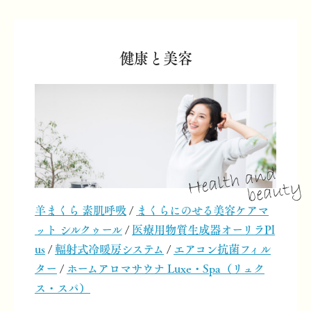
健康と美容
羊まくら 素肌呼吸
/
まくらにのせる美容ケアマ
ット シルクゥール
/
医療用物質生成器オーリラPl
us
/
輻射式冷暖房システム
/
エアコン抗菌フィル
ター
/
ホームアロマサウナ Luxe・Spa（リュク
ス・スパ）