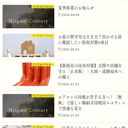
夏季休業のお知らせ
インフォメーション
2026.08.05
お盆の留守宅は大丈夫？出かける前
インフォメーション
に確認したい防犯対策5項目
2026.08.04
【新潟市の浸水対策】玄関や店舗を
インフォメーション
守る「止水板」｜大雨・道路冠水へ
の備え
2026.07.27
エアコンの冷風が苦手な方へ！「無
インフォメーション
風」で涼しい輻射式冷暖房エコウィン
で快適な夏を
2026.07.25
インフォメーション