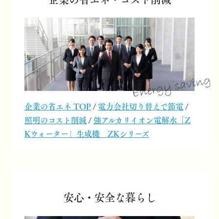
企業の省エネ TOP
/
電力会社切り替えで節電
/
照明のコスト削減
/
強アルカリイオン電解水「Z
Kウォーター」生成機 ZKシリーズ
安心・安全な暮らし