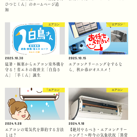
ひつじくん」のホームページ追
加
エアコン
エアコン
2025.10.30
2025.10.15
猛暑・極寒からエアコン室外機を
エアコンクリーニングをするな
守る！省エネの救世主「白鳥さ
ら、秋か春がオススメ！
ん」「羊くん」誕生
エアコン
エアコン
2024.9.28
2024.9.18
エアコンの電気代を節約する方法
【絶対やるべき・エアコンクリー
とは？
ニング！〜昨今の気象状況「異常