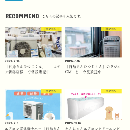
RECOMMEND
こちらの記事も人気です。
エアコン
エアコン
2026.7.16
2026.7.16
「白鳥さんひつじくん」 ムサ
「白鳥さんひつじくん」のラジオ
シ新潟店様 で常設販売中
CM を 今夏放送中
エアコン
エアコン
2026.7.6
2025.11.14
エアコン室外機カバー「白鳥さん
わんにゃんエアコンクリーニング