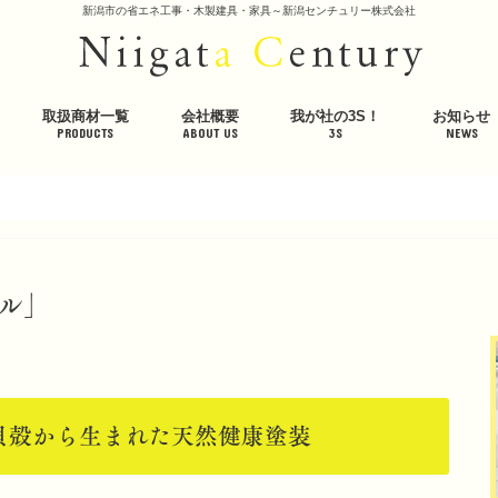
新潟市の省エネ工事・木製建具・家具～新潟センチュリー株式会社
取扱商材一覧
会社概要
我が社の3S！
お知らせ
PRODUCTS
ABOUT US
3S
NEWS
冷暖房システム＞
エアコンクリーニング・入替・節電＞
企業の省エネ＞
屋根・道路の融雪＞
木製建具・家具＞
遮熱材・断熱材＞
美容・健康＞
会社概要
代表挨拶
社員紹介
採用情報
公的取組
社内取組
体感スペース・体感ハウス
環境への取り組み
プライバシーポリシー
輻射式冷暖房システム
床放射 省エネ床暖房システ
床放射 高効率温水式床暖房
エアコン専門店「エアフレ
エアコン入替・クリーニン
室外機を遮熱ガードし節電
企業の省エネダイジェスト
電力会社切替で節電
照明のコスト削減
強アルカリイオン電解水「Z
屋根・道路の融雪ダイジェ
ロードヒーティング
屋根融雪
ワンニャンシルエットドア
木製建具・家具
木製建具・家具の施工事例
羊毛断熱材ウールブレス
高性能遮熱断熱シート
羊まくら 素肌呼吸
ワンニャンベッド素肌呼吸
美容ケアマット「シルクゥ
高質マイナスイオン・低濃
エアコン抗菌フィルター
ホームアロマサウナ
インフォメ
イベント情
ブログ
メディア掲
潟」
エアコン見守り隊
ー」生成機 ZKシリーズ
生器
Luxe・Spa（リュクス・ス
ル」
貝殻から生まれた天然健康塗装