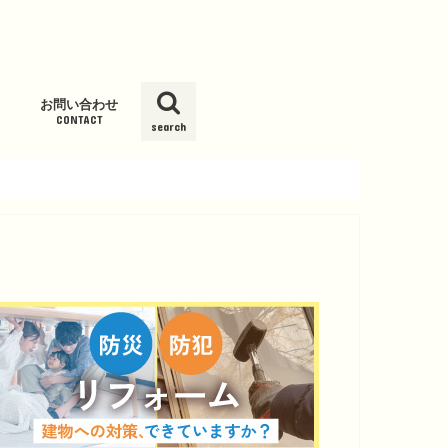
お問い合わせ
CONTACT
search
ム
ッシュ新
グサービス
Kウォータ
スト
ール」
度オゾン発
ーション
報
載履歴
パ）