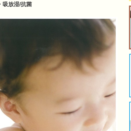
・吸放湿/抗菌