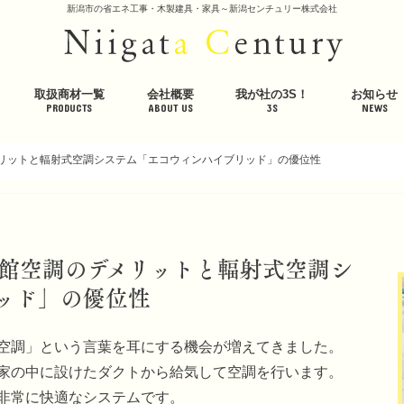
新潟市の省エネ工事・木製建具・家具～新潟センチュリー株式会社
取扱商材一覧
会社概要
我が社の3S！
お知らせ
PRODUCTS
ABOUT US
3S
NEWS
冷暖房システム＞
エアコンクリーニング・入替・節電＞
企業の省エネ＞
屋根・道路の融雪＞
木製建具・家具＞
遮熱材・断熱材＞
美容・健康＞
会社概要
代表挨拶
社員紹介
採用情報
公的取組
社内取組
体感スペース・体感ハウス
環境への取り組み
プライバシーポリシー
輻射式冷暖房システム
床放射 省エネ床暖房システ
床放射 高効率温水式床暖房
エアコン専門店「エアフレ
エアコン入替・クリーニン
室外機を遮熱ガードし節電
企業の省エネダイジェスト
電力会社切替で節電
照明のコスト削減
強アルカリイオン電解水「Z
屋根・道路の融雪ダイジェ
ロードヒーティング
屋根融雪
ワンニャンシルエットドア
木製建具・家具
木製建具・家具の施工事例
羊毛断熱材ウールブレス
高性能遮熱断熱シート
羊まくら 素肌呼吸
ワンニャンベッド素肌呼吸
美容ケアマット「シルクゥ
高質マイナスイオン・低濃
エアコン抗菌フィルター
ホームアロマサウナ
インフォメ
イベント情
ブログ
メディア掲
潟」
エアコン見守り隊
ー」生成機 ZKシリーズ
生器
Luxe・Spa（リュクス・ス
リットと輻射式空調システム「エコウィンハイブリッド」の優位性
館空調のデメリットと輻射式空調シ
ッド」の優位性
空調」という言葉を耳にする機会が増えてきました。
家の中に設けたダクトから給気して空調を行います。
非常に快適なシステムです。