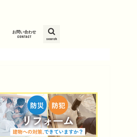
お問い合わせ
CONTACT
search
ム
ッシュ新
グサービス
Kウォータ
スト
ール」
度オゾン発
ーション
報
載履歴
パ）