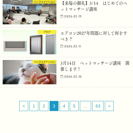
【来場の御礼】3/14 はじめてのペ
インフォメーション
ットマッサージ講座
2026.03.19
エアコン2027年問題に対して何をす
ブログ
べき？
2026.03.11
3月14日 ペットマッサージ講座 開
インフォメーション
催します！
2026.03.10
<
1
2
3
4
5
…
63
>