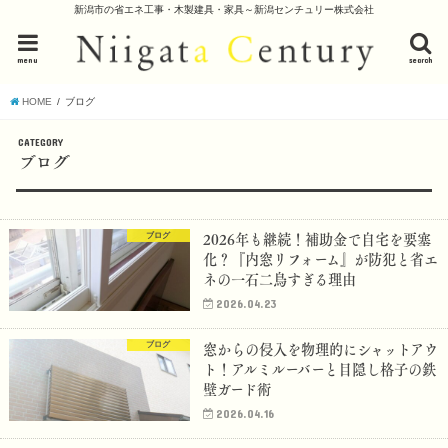
新潟市の省エネ工事・木製建具・家具～新潟センチュリー株式会社
menu
search
HOME
ブログ
CATEGORY
ブログ
2026年も継続！補助金で自宅を要塞
ブログ
化？『内窓リフォーム』が防犯と省エ
ネの一石二鳥すぎる理由
2026.04.23
窓からの侵入を物理的にシャットアウ
ブログ
ト！アルミルーバーと目隠し格子の鉄
壁ガード術
2026.04.16