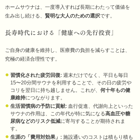
ホームサウナは、一度導入すれば長期にわたって価値を
生み出し続ける、
賢明な大人のための選択
です。
長寿時代における「健康への先行投資」
ご自身の健康を維持し、医療費の負担を減らすことは、
究極の経済合理性です。
習慣化された疲労回復:
週末だけでなく、平日も毎日
15〜20分間サウナを利用することで、その日の疲労や
コリを翌日に持ち越しません。これが、
何十年もの健
康維持
につながります。
生活習慣病の予防に貢献:
血行促進、代謝向上といった
サウナの作用は、この年代が特に気になる
高血圧や糖
尿病などのリスク低減
に寄与することが期待されま
す。
生涯の「費用対効果」:
施設通いのコストは積もり積も